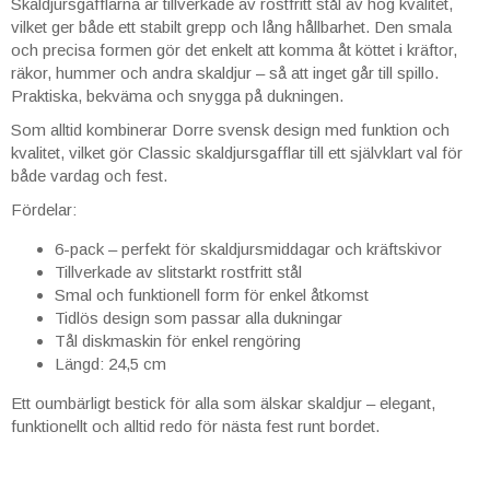
Skaldjursgafflarna är tillverkade av rostfritt stål av hög kvalitet,
vilket ger både ett stabilt grepp och lång hållbarhet. Den smala
och precisa formen gör det enkelt att komma åt köttet i kräftor,
räkor, hummer och andra skaldjur – så att inget går till spillo.
Praktiska, bekväma och snygga på dukningen.
Som alltid kombinerar Dorre svensk design med funktion och
kvalitet, vilket gör Classic skaldjursgafflar till ett självklart val för
både vardag och fest.
Fördelar:
6-pack – perfekt för skaldjursmiddagar och kräftskivor
Tillverkade av slitstarkt rostfritt stål
Smal och funktionell form för enkel åtkomst
Tidlös design som passar alla dukningar
Tål diskmaskin för enkel rengöring
Längd: 24,5 cm
Ett oumbärligt bestick för alla som älskar skaldjur – elegant,
funktionellt och alltid redo för nästa fest runt bordet.