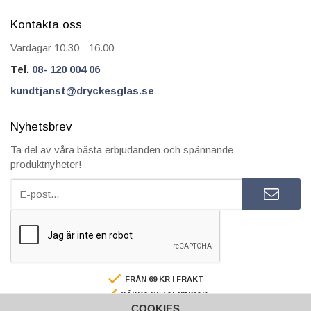
Kontakta oss
Vardagar 10.30 - 16.00
Tel.
08- 120 004 06
kundtjanst@dryckesglas.se
Nyhetsbrev
Ta del av våra bästa erbjudanden och spännande
produktnyheter!
FRÅN 69 KR I FRAKT
SÄKRA BETALNINGAR
COOKIES
FAKTURA/AVBETALNING