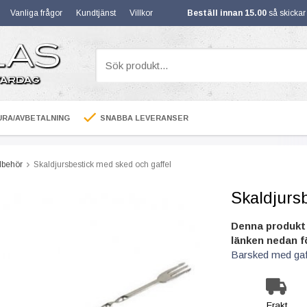
Vanliga frågor
Kundtjänst
Villkor
Beställ innan 15.00
så skicka
RA/AVBETALNING
SNABBA LEVERANSER
llbehör
Skaldjursbestick med sked och gaffel
Skaldjurs
Denna produkt 
länken nedan f
Barsked med gaf
Frakt