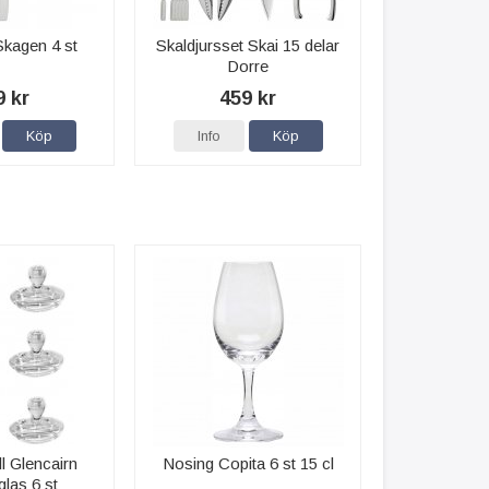
Skagen 4 st
Skaldjursset Skai 15 delar
Dorre
9 kr
459 kr
Köp
Info
Köp
ll Glencairn
Nosing Copita 6 st 15 cl
las 6 st