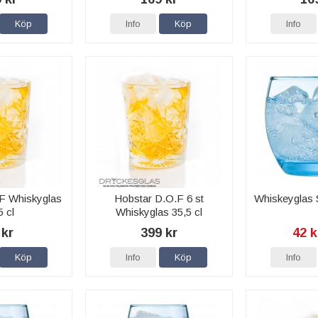
Köp
Info
Köp
Info
F Whiskyglas
Hobstar D.O.F 6 st
Whiskeyglas S
5 cl
Whiskyglas 35,5 cl
 kr
399 kr
42 k
Köp
Info
Köp
Info