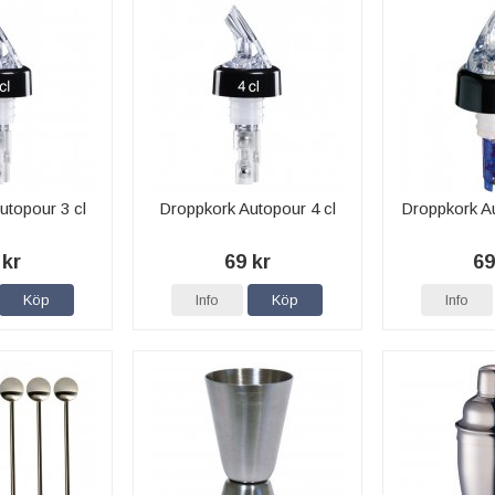
utopour 3 cl
Droppkork Autopour 4 cl
Droppkork Au
 kr
69 kr
69
Köp
Info
Köp
Info