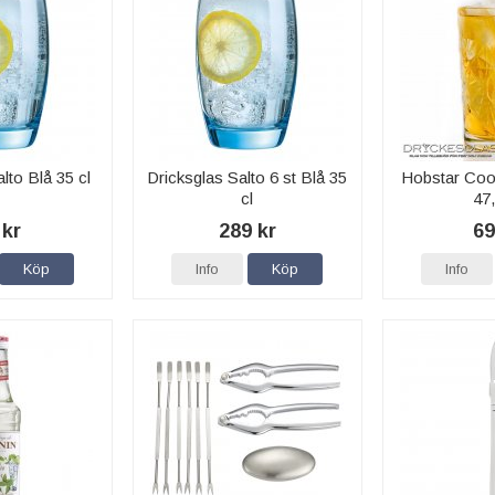
lto Blå 35 cl
Dricksglas Salto 6 st Blå 35
Hobstar Cool
cl
47,
 kr
289 kr
69
Köp
Info
Köp
Info