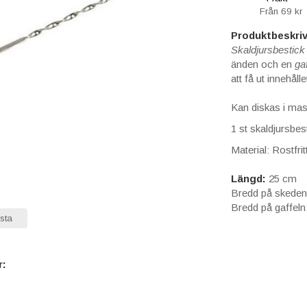
Från 69 kr
Produktbeskriv
Skaldjursbestic
änden och en
ga
att få ut innehåll
Kan diskas i mas
1 st skaldjursbes
Material: Rostfritt
Längd:
25 cm
Bredd på skeden
Bredd på gaffeln
sta
r: