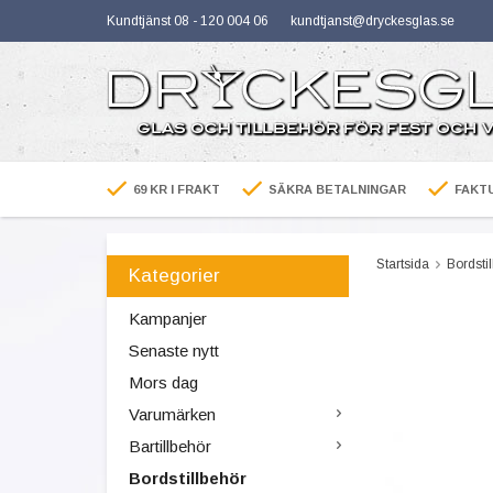
Kundtjänst 08 - 120 004 06
kundtjanst@dryckesglas.se
69 KR I FRAKT
SÄKRA BETALNINGAR
FAKTU
Startsida
Bordsti
Kategorier
Kampanjer
Senaste nytt
Mors dag
Varumärken
Bartillbehör
Bordstillbehör