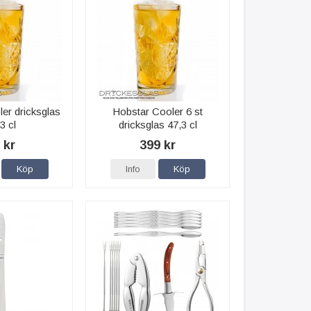
er dricksglas
Hobstar Cooler 6 st
3 cl
dricksglas 47,3 cl
 kr
399 kr
Köp
Info
Köp