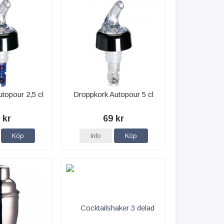
topour 2,5 cl
Droppkork Autopour 5 cl
 kr
69 kr
Köp
Info
Köp