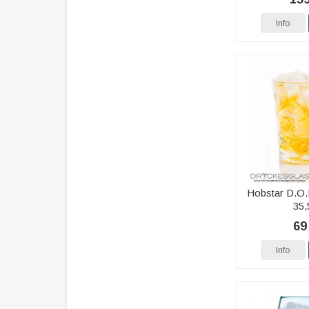
Info
Hobstar D.O.
35,
69
Info