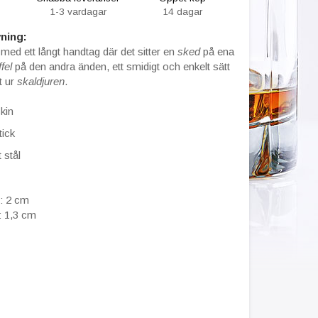
1-3 vardagar
14 dagar
ning:
k
med ett långt handtag där det sitter en
sked
på ena
ffel
på den andra änden, ett smidigt och enkelt sätt
et ur
skaldjuren
.
kin
tick
 stål
: 2 cm
: 1,3 cm