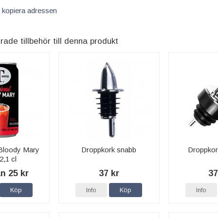
 kopiera adressen
e tillbehör till denna produkt
Bloody Mary
Droppkork snabb
Droppko
2,1 cl
ån 25 kr
37 kr
37
Köp
Info
Köp
Info