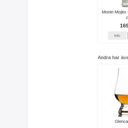
Monin Mojito 
c
169
Info
Andra har äv
Glenca