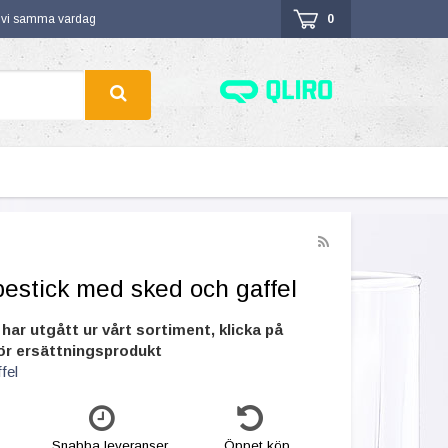
r vi samma vardag
0
bestick med sked och gaffel
har utgått ur vårt sortiment, klicka på
ör ersättningsprodukt
fel
Snabba leveranser
Öppet köp