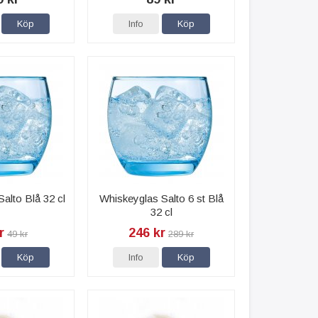
Köp
Info
Köp
alto Blå 32 cl
Whiskeyglas Salto 6 st Blå
32 cl
r
246 kr
49 kr
289 kr
Köp
Info
Köp