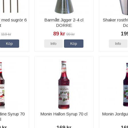
r med sugrör 6
Barmått Jigger 2-4 cl
Shaker rostfri
t
DORRE
Do
89 kr
19
119 kr
99 kr
Köp
Info
Köp
Info
ine Syrup 70
Monin Hallon Syrup 70 cl
Monin Jordgu
l
 kr
169 kr
16