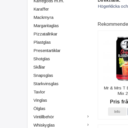
Direktlänk:
Kaffegods m.m.
Högerklicka och
Karaffer
Mackmyra
Rekommenderad
Margaritaglas
Pizzatallrikar
Plastglas
Presentartiklar
Shotglas
Skålar
Snapsglas
Starkvinsglas
Mr & Mrs T 
Tavlor
Mix 2
Vinglas
Pris fr
Ölglas
Info
Vintillbehör
Whiskyglas