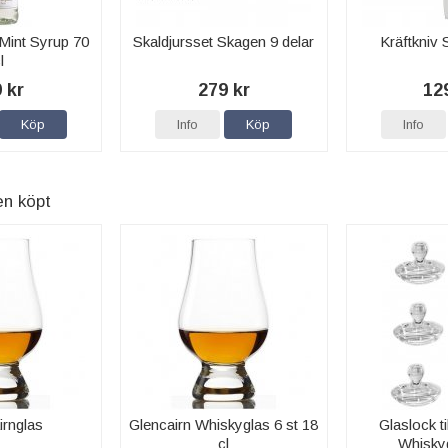
Mint Syrup 70
Skaldjursset Skagen 9 delar
Kräftkniv 
l
 kr
279 kr
12
Köp
Info
Köp
Info
en köpt
irnglas
Glencairn Whiskyglas 6 st 18
Glaslock ti
cl
Whiskyg