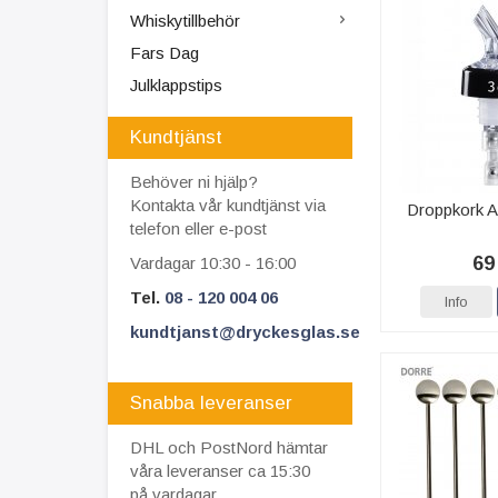
Whiskytillbehör
Fars Dag
Julklappstips
Kundtjänst
Behöver ni hjälp?
Kontakta vår kundtjänst via
Droppkork A
telefon eller e-post
69
Vardagar 10:30 - 16:00
Tel.
08 - 120 004 06
Info
kundtjanst@dryckesglas.se
Snabba leveranser
DHL och PostNord hämtar
våra leveranser ca 15:30
på vardagar.