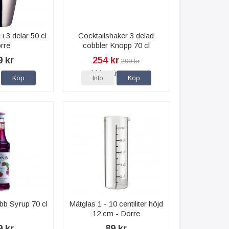
 i 3 delar 50 cl
Cocktailshaker 3 delad
rre
cobbler Knopp 70 cl
9 kr
254 kr
299 kr
Köp
Info
Köp
bb Syrup 70 cl
Mätglas 1 - 10 centiliter höjd
12 cm - Dorre
9 kr
89 kr