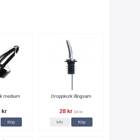
rk medium
Droppkork långsam
 kr
28 kr
33 kr
Köp
Info
Köp