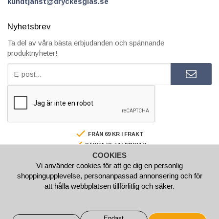
kundtjanst@dryckesglas.se
Nyhetsbrev
Ta del av våra bästa erbjudanden och spännande
produktnyheter!
FRÅN 69 KR I FRAKT
SÄKRA BETALNINGAR
COOKIES
FAKTURA/AVBETALNING
Vi använder cookies för att ge dig en personlig
SNABBA LEVERANSER
shoppingupplevelse, personanpassad annonsering och för
BESTÄLL INNAN 15.00 SÅ SKICKAR VI SAMMA VARDAG
att hålla webbplatsen tillförlitlig och säker.
Endast