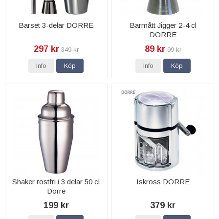
Barset 3-delar DORRE
Barmått Jigger 2-4 cl
DORRE
297 kr
89 kr
349 kr
99 kr
Info
Köp
Info
Köp
Shaker rostfri i 3 delar 50 cl
Iskross DORRE
Dorre
199 kr
379 kr