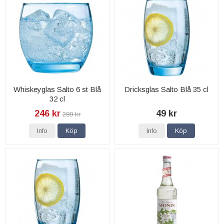
Whiskeyglas Salto 6 st Blå
Dricksglas Salto Blå 35 cl
32 cl
246 kr
49 kr
289 kr
Info
Köp
Info
Köp