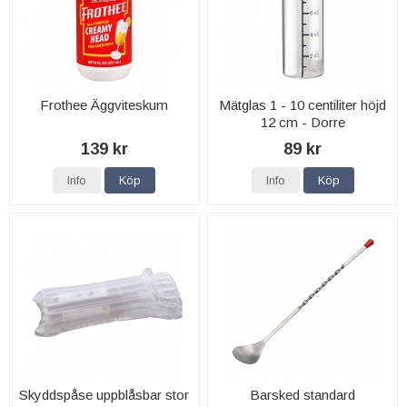
Frothee Äggviteskum
Mätglas 1 - 10 centiliter höjd
12 cm - Dorre
139 kr
89 kr
Info
Köp
Info
Köp
Skyddspåse uppblåsbar stor
Barsked standard