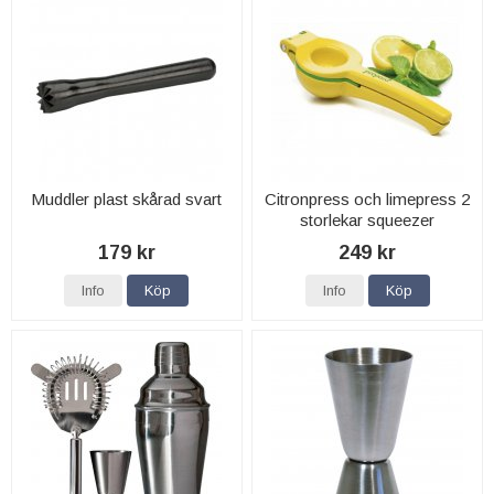
Muddler plast skårad svart
Citronpress och limepress 2
storlekar squeezer
179 kr
249 kr
Info
Köp
Info
Köp