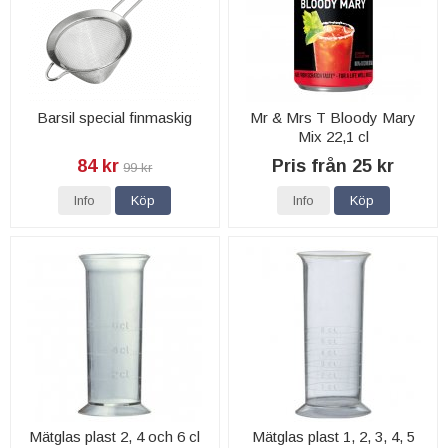
Barsil special finmaskig
Mr & Mrs T Bloody Mary
Mix 22,1 cl
84 kr
Pris från 25 kr
99 kr
Info
Köp
Info
Köp
Mätglas plast 2, 4 och 6 cl
Mätglas plast 1, 2, 3, 4, 5