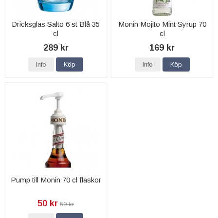
Dricksglas Salto 6 st Blå 35
Monin Mojito Mint Syrup 70
cl
cl
289 kr
169 kr
Info
Köp
Info
Köp
Pump till Monin 70 cl flaskor
50 kr
59 kr