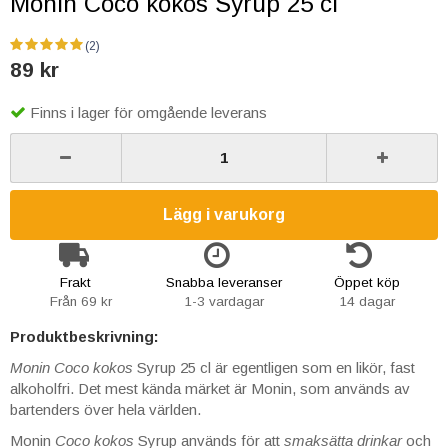
Monin Coco kokos Syrup 25 cl
(2)
89 kr
Finns i lager för omgående leverans
Lägg i varukorg
Frakt
Snabba leveranser
Öppet köp
Från 69 kr
1-3 vardagar
14 dagar
Produktbeskrivning:
Monin Coco kokos
Syrup 25 cl är egentligen som en likör, fast
alkoholfri. Det mest kända märket är Monin, som används av
bartenders över hela världen.
Monin
Coco kokos
Syrup används för att
smaksätta drinkar
och