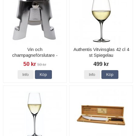
Vin och
Authentis Vitvinsglas 42 cl 4
champagneförslutare -
st Spiegelau
Dorre
50 kr
499 kr
59 kr
Info
Köp
Info
Köp