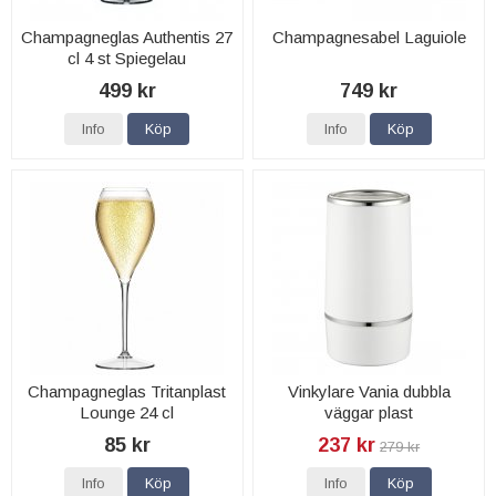
Champagneglas Authentis 27
Champagnesabel Laguiole
cl 4 st Spiegelau
499 kr
749 kr
Info
Köp
Info
Köp
Champagneglas Tritanplast
Vinkylare Vania dubbla
Lounge 24 cl
väggar plast
85 kr
237 kr
279 kr
Info
Köp
Info
Köp