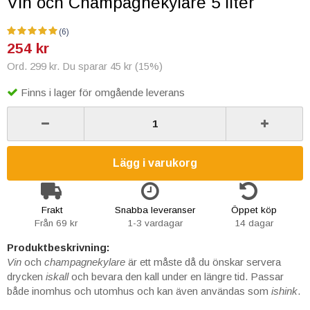
Vin och Champagnekylare 5 liter
(6)
254 kr
Ord. 299 kr. Du sparar 45 kr (15%)
Finns i lager för omgående leverans
Lägg i varukorg
Frakt
Snabba leveranser
Öppet köp
Från 69 kr
1-3 vardagar
14 dagar
Produktbeskrivning:
Vin
och
champagnekylare
är ett måste då du önskar servera
drycken
iskall
och bevara den kall under en längre tid. Passar
både inomhus och utomhus och kan även användas som
ishink
.