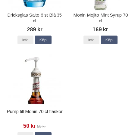
Dricksglas Salto 6 st Blå 35
Monin Mojito Mint Syrup 70
cl
cl
289 kr
169 kr
Info
Köp
Info
Köp
Pump till Monin 70 cl flaskor
50 kr
59 kr