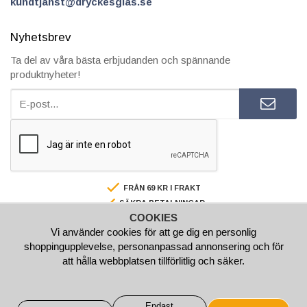
kundtjanst@dryckesglas.se
Nyhetsbrev
Ta del av våra bästa erbjudanden och spännande
produktnyheter!
FRÅN 69 KR I FRAKT
SÄKRA BETALNINGAR
COOKIES
FAKTURA/AVBETALNING
Vi använder cookies för att ge dig en personlig
SNABBA LEVERANSER
shoppingupplevelse, personanpassad annonsering och för
BESTÄLL INNAN 15.00 SÅ SKICKAR VI SAMMA VARDAG
att hålla webbplatsen tillförlitlig och säker.
Endast