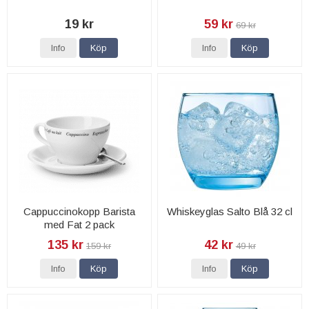
19 kr
59 kr
69 kr
Info
Köp
Info
Köp
Cappuccinokopp Barista
Whiskeyglas Salto Blå 32 cl
med Fat 2 pack
135 kr
42 kr
159 kr
49 kr
Info
Köp
Info
Köp