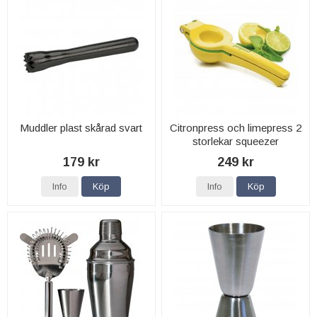
Muddler plast skårad svart
Citronpress och limepress 2
storlekar squeezer
179 kr
249 kr
Info
Köp
Info
Köp