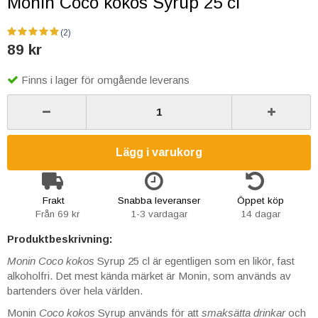
Monin Coco kokos Syrup 25 cl
(2)
89 kr
Finns i lager för omgående leverans
Lägg i varukorg
Frakt
Snabba leveranser
Öppet köp
Från 69 kr
1-3 vardagar
14 dagar
Produktbeskrivning:
Monin Coco kokos
Syrup 25 cl är egentligen som en likör, fast
alkoholfri. Det mest kända märket är Monin, som används av
bartenders över hela världen.
Monin
Coco kokos
Syrup används för att
smaksätta drinkar
och