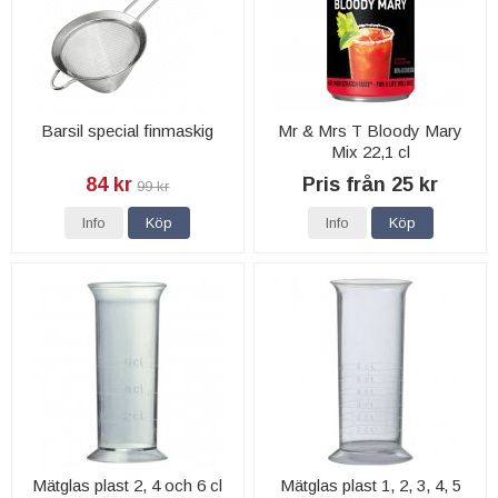
Barsil special finmaskig
Mr & Mrs T Bloody Mary
Mix 22,1 cl
84 kr
Pris från 25 kr
99 kr
Info
Köp
Info
Köp
Mätglas plast 2, 4 och 6 cl
Mätglas plast 1, 2, 3, 4, 5