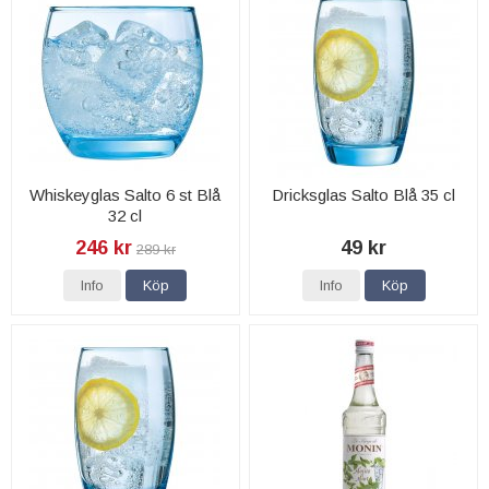
Whiskeyglas Salto 6 st Blå
Dricksglas Salto Blå 35 cl
32 cl
246 kr
49 kr
289 kr
Info
Köp
Info
Köp