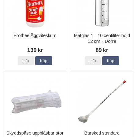
Frothee Äggviteskum
Mätglas 1 - 10 centiliter höjd
12 cm - Dorre
139 kr
89 kr
Info
Köp
Info
Köp
Skyddspåse uppblåsbar stor
Barsked standard