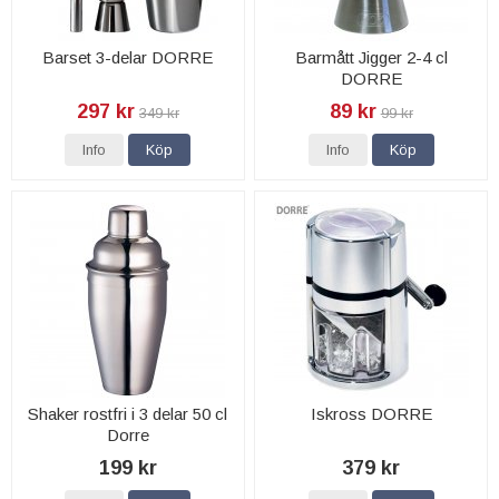
Barset 3-delar DORRE
Barmått Jigger 2-4 cl
DORRE
297 kr
89 kr
349 kr
99 kr
Info
Köp
Info
Köp
Shaker rostfri i 3 delar 50 cl
Iskross DORRE
Dorre
199 kr
379 kr