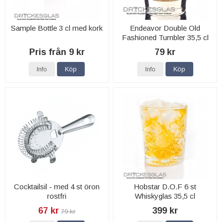
Sample Bottle 3 cl med kork
Endeavor Double Old
Fashioned Tumbler 35,5 cl
Pris från 9 kr
79 kr
Info
Köp
Info
Köp
Cocktailsil - med 4 st öron
Hobstar D.O.F 6 st
rostfri
Whiskyglas 35,5 cl
67 kr
399 kr
79 kr