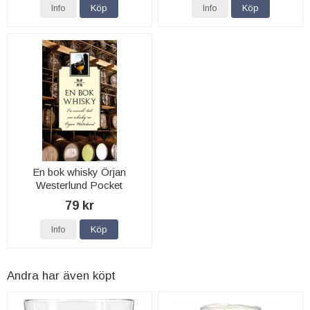
Info
Köp
Info
Köp
En bok whisky Örjan
Westerlund Pocket
79 kr
Info
Köp
Andra har även köpt