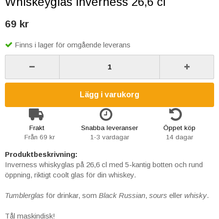
Whiskeyglas Inverness 26,6 cl
69 kr
Finns i lager för omgående leverans
Lägg i varukorg
Frakt
Snabba leveranser
Öppet köp
Från 69 kr
1-3 vardagar
14 dagar
Produktbeskrivning:
Inverness whiskyglas på 26,6 cl med 5-kantig botten och rund
öppning, riktigt coolt glas för din whiskey.
Tumblerglas
för drinkar, som
Black Russian
,
sours
eller
whisky
.
Tål maskindisk!