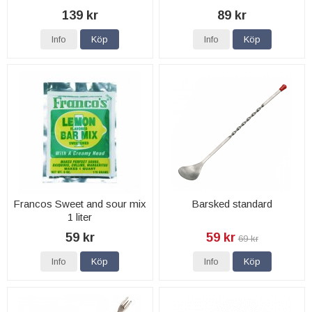
139 kr
89 kr
Info
Köp
Info
Köp
Francos Sweet and sour mix
Barsked standard
1 liter
59 kr
59 kr
69 kr
Info
Köp
Info
Köp