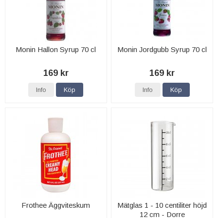
Monin Hallon Syrup 70 cl
Monin Jordgubb Syrup 70 cl
169 kr
169 kr
Info
Köp
Info
Köp
Frothee Äggviteskum
Mätglas 1 - 10 centiliter höjd
12 cm - Dorre