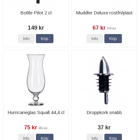
Bottle Pilot 2 cl
Muddler Deluxe rostfri/plast
149 kr
67 kr
79 kr
Info
Köp
Info
Köp
Hurricaneglas Squall 44,4 cl
Droppkork snabb
75 kr
37 kr
85 kr
Info
Köp
Info
Köp