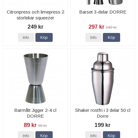
Citronpress och limepress 2
Barset 3-delar DORRE
storlekar squeezer
249 kr
297 kr
349 kr
Info
Köp
Info
Köp
Barmått Jigger 2-4 cl
Shaker rostfri i 3 delar 50 cl
DORRE
Dorre
89 kr
199 kr
99 kr
Info
Köp
Info
Köp