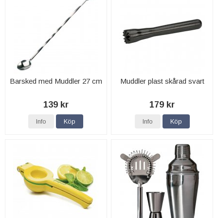
Barsked med Muddler 27 cm
Muddler plast skårad svart
139 kr
179 kr
Info
Köp
Info
Köp