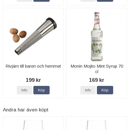
Rivjärn till baren och hemmet
Monin Mojito Mint Syrup 70
cl
199 kr
169 kr
Info
Köp
Info
Köp
Andra har även köpt