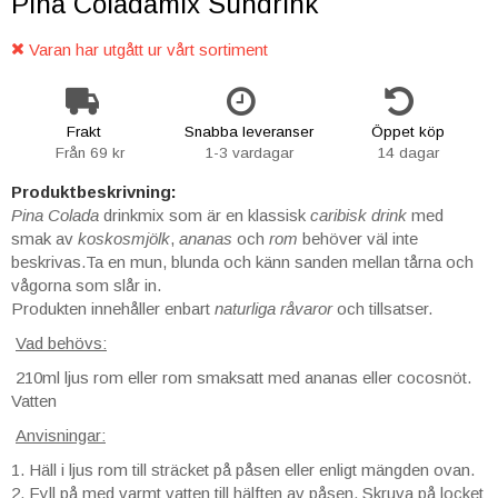
Pina Coladamix Sundrink
Varan har utgått ur vårt sortiment
Frakt
Snabba leveranser
Öppet köp
Från 69 kr
1-3 vardagar
14 dagar
Produktbeskrivning:
Pina Colada
drinkmix som är en klassisk
caribisk drink
med
smak av
koskosmjölk
,
ananas
och
rom
behöver väl inte
beskrivas.Ta en mun, blunda och känn sanden mellan tårna och
vågorna som slår in.
Produkten innehåller enbart
naturliga råvaror
och tillsatser.
Vad behövs:
210ml ljus rom eller rom smaksatt med ananas eller cocosnöt.
Vatten
Anvisningar:
1. Häll i ljus rom till sträcket på påsen eller enligt mängden ovan.
2. Fyll på med varmt vatten till hälften av påsen. Skruva på locket