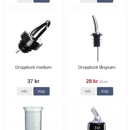
Droppkork medium
Droppkork långsam
37 kr
28 kr
33 kr
Info
Köp
Info
Köp