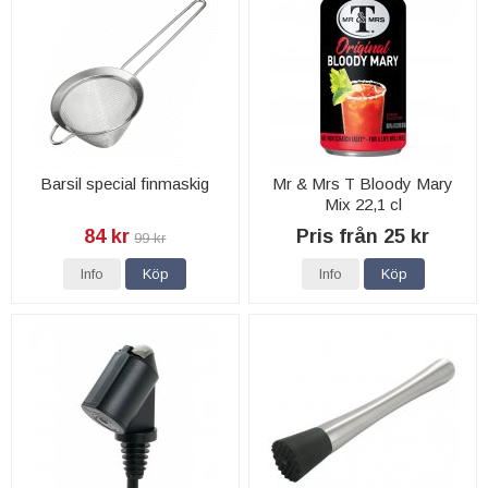
Barsil special finmaskig
Mr & Mrs T Bloody Mary
Mix 22,1 cl
84 kr
Pris från 25 kr
99 kr
Info
Köp
Info
Köp