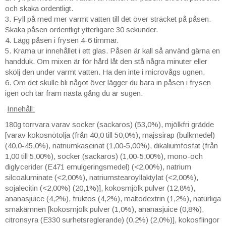
och skaka ordentligt.
3. Fyll på med mer varmt vatten till det över sträcket på påsen.
Skaka påsen ordentligt ytterligare 30 sekunder.
4. Lägg påsen i frysen 4-6 timmar.
5. Krama ur innehållet i ett glas. Påsen är kall så använd gärna en
handduk. Om mixen är för hård låt den stå några minuter eller
skölj den under varmt vatten. Ha den inte i microvågs ugnen.
6. Om det skulle bli något över lägger du bara in påsen i frysen
igen och tar fram nästa gång du är sugen.
Innehåll:
180g torrvara varav socker (sackaros) (53,0%), mjölkfri grädde
[varav kokosnötolja (från 40,0 till 50,0%), majssirap (bulkmedel)
(40,0-45,0%), natriumkaseinat (1,00-5,00%), dikaliumfosfat (från
1,00 till 5,00%), socker (sackaros) (1,00-5,00%), mono-och
diglycerider (E471 emulgeringsmedel) (<2,00%), natrium
silcoaluminate (<2,00%), natriumstearoyllaktylat (<2,00%),
sojalecitin (<2,00%) (20,1%)], kokosmjölk pulver (12,8%),
ananasjuice (4,2%), fruktos (4,2%), maltodextrin (1,2%), naturliga
smakämnen [kokosmjölk pulver (1,0%), ananasjuice (0,8%),
citronsyra (E330 surhetsreglerande) (0,2%) (2,0%)], kokosflingor