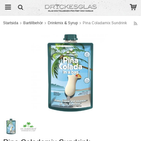
Startsida
Bartillbehör
Drinkmix & Syrup
Pina Coladamix Sundrink
Produkten har blivit tillagd i varukorgen