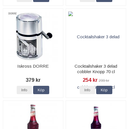
Iskross DORRE
Cocktailshaker 3 delad
cobbler Knopp 70 cl
379 kr
254 kr
299 kr
Info
Köp
Info
Köp