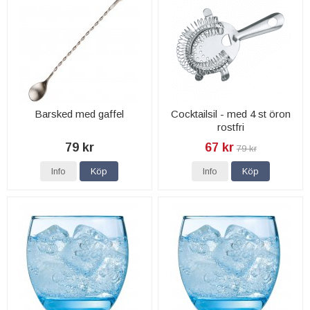
Barsked med gaffel
Cocktailsil - med 4 st öron
rostfri
79 kr
67 kr
79 kr
Info
Köp
Info
Köp