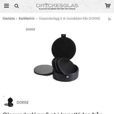
Startsida
Bartillbehör
Glasunderlägg 6 st i konstläder från DORRE
Produkten har blivit tillagd i varukorgen