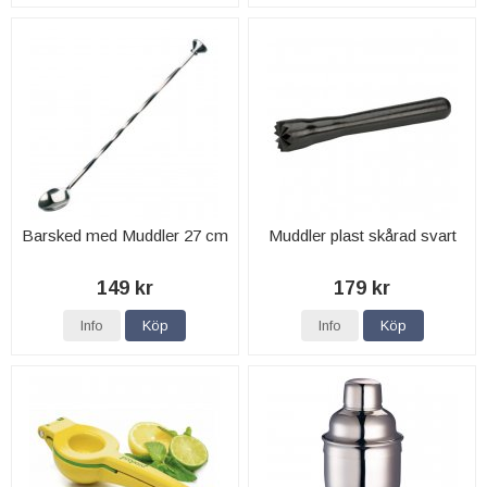
Barsked med Muddler 27 cm
Muddler plast skårad svart
149 kr
179 kr
Info
Köp
Info
Köp