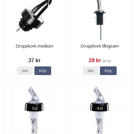
Droppkork medium
Droppkork långsam
37 kr
28 kr
33 kr
Info
Köp
Info
Köp