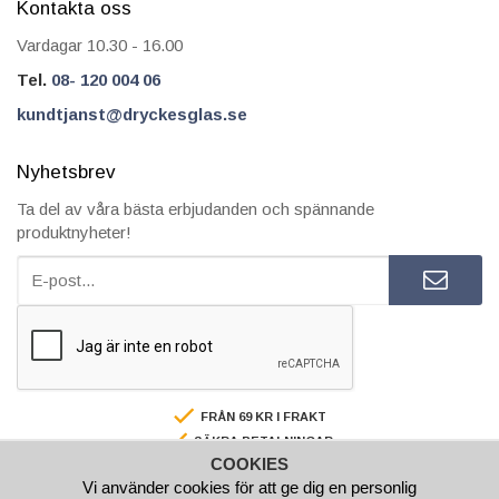
Kontakta oss
Vardagar 10.30 - 16.00
Tel.
08- 120 004 06
kundtjanst@dryckesglas.se
Nyhetsbrev
Ta del av våra bästa erbjudanden och spännande
produktnyheter!
FRÅN 69 KR I FRAKT
SÄKRA BETALNINGAR
COOKIES
FAKTURA/AVBETALNING
Vi använder cookies för att ge dig en personlig
SNABBA LEVERANSER