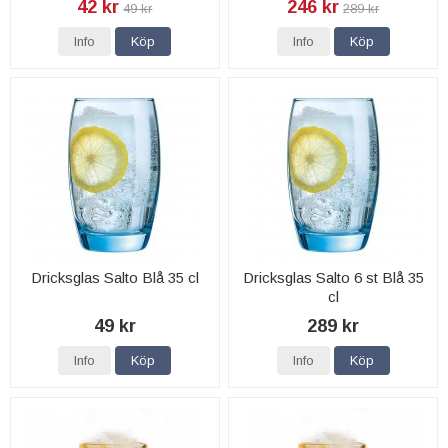
42 kr
246 kr
49 kr
289 kr
Info
Köp
Info
Köp
Dricksglas Salto Blå 35 cl
Dricksglas Salto 6 st Blå 35
cl
49 kr
289 kr
Info
Köp
Info
Köp