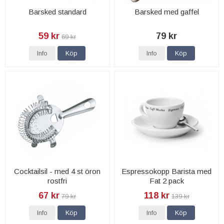
Barsked standard
Barsked med gaffel
59 kr
79 kr
69 kr
Info
Köp
Info
Köp
Cocktailsil - med 4 st öron
Espressokopp Barista med
rostfri
Fat 2 pack
67 kr
118 kr
79 kr
139 kr
Info
Köp
Info
Köp