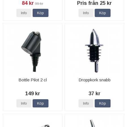
84 kr
Pris från 25 kr
99 kr
Info
Köp
Info
Köp
Bottle Pilot 2 cl
Droppkork snabb
149 kr
37 kr
Info
Köp
Info
Köp