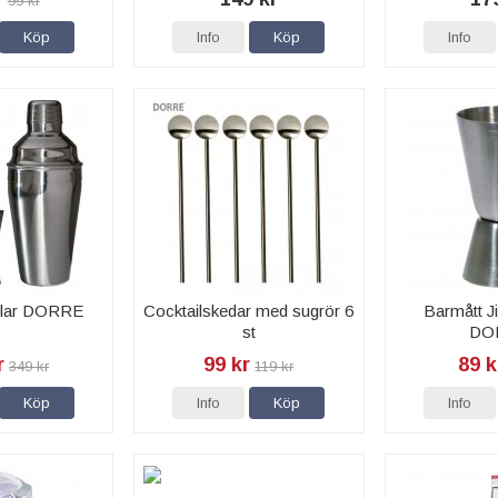
99 kr
Köp
Info
Köp
Info
elar DORRE
Cocktailskedar med sugrör 6
Barmått Ji
st
DO
r
99 kr
89 k
349 kr
119 kr
Köp
Info
Köp
Info