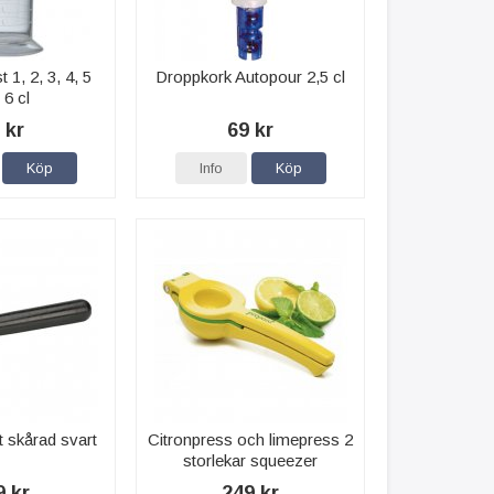
 1, 2, 3, 4, 5
Droppkork Autopour 2,5 cl
 6 cl
 kr
69 kr
Köp
Info
Köp
t skårad svart
Citronpress och limepress 2
storlekar squeezer
9 kr
249 kr