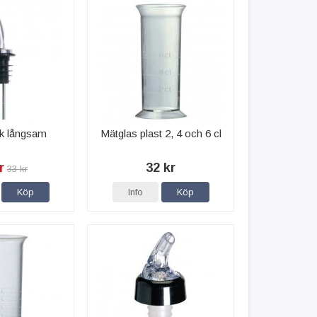
k långsam
Mätglas plast 2, 4 och 6 cl
r
32 kr
33 kr
Köp
Info
Köp