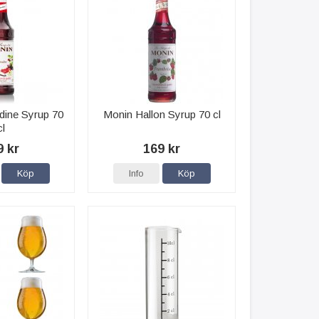
dine Syrup 70
Monin Hallon Syrup 70 cl
cl
9 kr
169 kr
Köp
Info
Köp