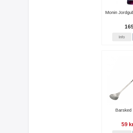
Monin Jordgub
169
Info
Barsked 
59 k