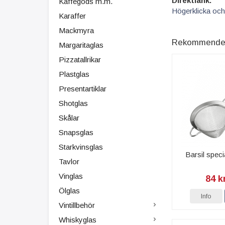
Direktlänk:
Kaffegods m.m.
Högerklicka och
Karaffer
Mackmyra
Rekommenderad
Margaritaglas
Pizzatallrikar
Plastglas
Presentartiklar
Shotglas
Skålar
Snapsglas
Starkvinsglas
Barsil speci
Tavlor
Vinglas
84 k
Ölglas
Info
Vintillbehör
Whiskyglas