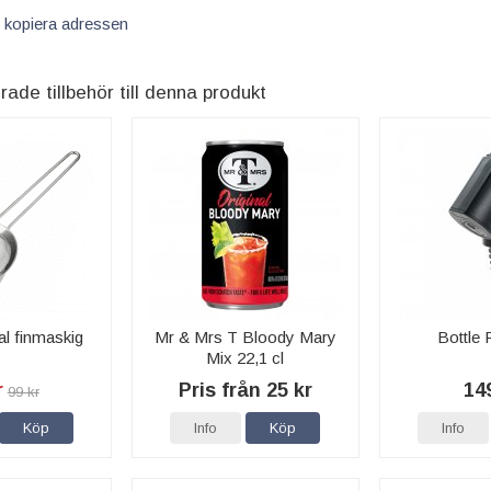
 kopiera adressen
e tillbehör till denna produkt
al finmaskig
Mr & Mrs T Bloody Mary
Bottle P
Mix 22,1 cl
r
Pris från 25 kr
14
99 kr
Köp
Info
Köp
Info