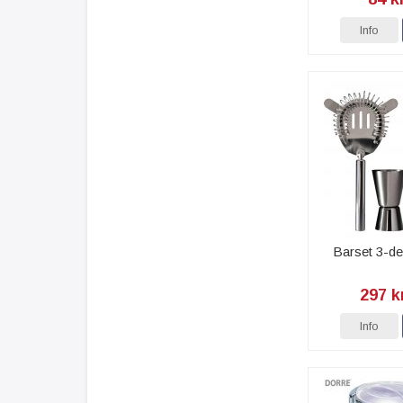
Info
Barset 3-d
297 k
Info