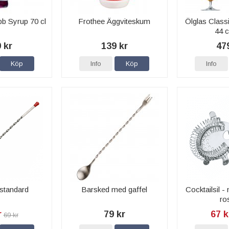
b Syrup 70 cl
Frothee Äggviteskum
Ölglas Class
44 c
 kr
139 kr
47
Köp
Info
Köp
Info
standard
Barsked med gaffel
Cocktailsil -
ros
r
79 kr
67 k
69 kr