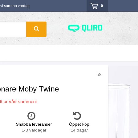
r vi samma vardag
0
pnare Moby Twine
t ur vårt sortiment
Snabba leveranser
Öppet köp
1-3 vardagar
14 dagar