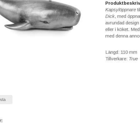
Produktbeskriv
Kapsylöppnare
t
Dick
, med
öppn
avrundad design 
eller i köket. Me
med denna annor
Längd: 110 mm
Tillverkare:
True
sta
r: