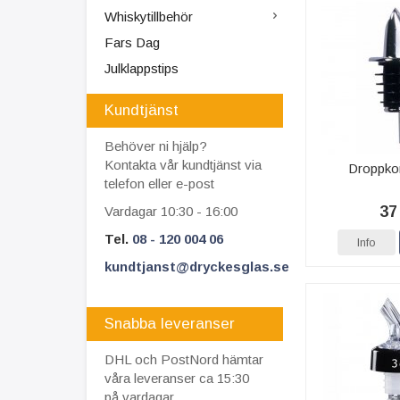
Whiskytillbehör
Fars Dag
Julklappstips
Kundtjänst
Behöver ni hjälp?
Kontakta vår kundtjänst via
Droppko
telefon eller e-post
37
Vardagar 10:30 - 16:00
Tel.
08 - 120 004 06
Info
kundtjanst@dryckesglas.se
Snabba leveranser
DHL och PostNord hämtar
våra leveranser ca 15:30
på vardagar.