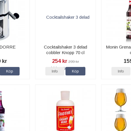
s DORRE
Cocktailshaker 3 delad
Monin Grena
cobbler Knopp 70 cl
 kr
254 kr
15
299 kr
Köp
Info
Köp
Info