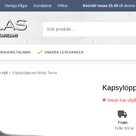
Vanliga frågor
Kundtjänst
Villkor
Beställ innan 15.00
så skicka
RA/AVBETALNING
SNABBA LEVERANSER
 nytt
Kapsylöppnare Moby Twine
Kapsylöp
Varan har utgåt
Frakt
Från 69 kr