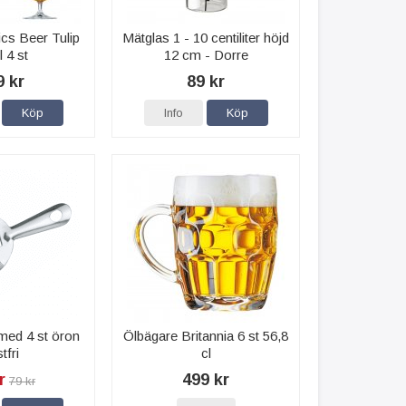
ics Beer Tulip
Mätglas 1 - 10 centiliter höjd
l 4 st
12 cm - Dorre
9 kr
89 kr
Köp
Info
Köp
 med 4 st öron
Ölbägare Britannia 6 st 56,8
tfri
cl
r
499 kr
79 kr