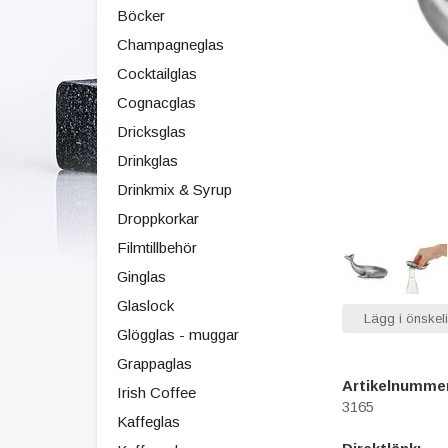
Böcker
Champagneglas
Cocktailglas
Cognacglas
Dricksglas
Drinkglas
Drinkmix & Syrup
Droppkorkar
Filmtillbehör
Ginglas
Glaslock
Lägg i önskeli
Glögglas - muggar
Grappaglas
Artikelnumme
Irish Coffee
3165
Kaffeglas