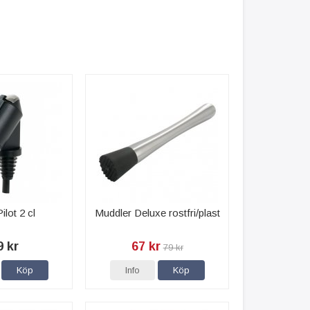
ilot 2 cl
Muddler Deluxe rostfri/plast
9 kr
67 kr
79 kr
Köp
Info
Köp