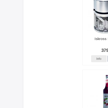
Iskros
379
Info