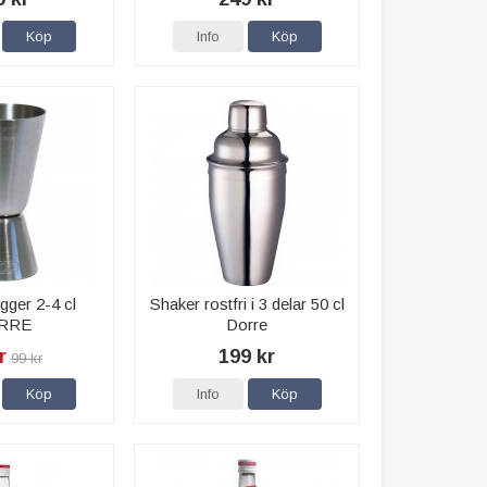
Köp
Info
Köp
gger 2-4 cl
Shaker rostfri i 3 delar 50 cl
RRE
Dorre
r
199 kr
99 kr
Köp
Info
Köp