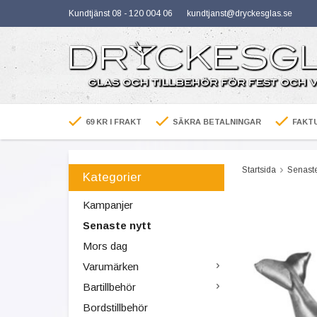
Kundtjänst 08 - 120 004 06
kundtjanst@dryckesglas.se
69 KR I FRAKT
SÄKRA BETALNINGAR
FAKTU
Startsida
Senaste
Kategorier
Kampanjer
Senaste nytt
Mors dag
Varumärken
Bartillbehör
Bordstillbehör