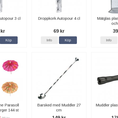
utopour 3 cl
Droppkork Autopour 4 cl
Mätglas plast
och
 kr
69 kr
39
Köp
Info
Köp
Info
ne Parasoll
Barsked med Muddler 27
Muddler plas
rger 144 st
cm
r
149 kr
17