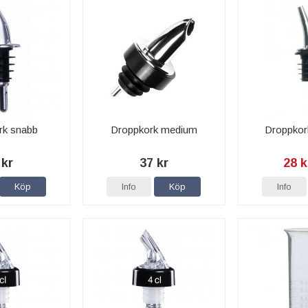
rk snabb
Droppkork medium
Droppkor
 kr
37 kr
28 k
Köp
Info
Köp
Info