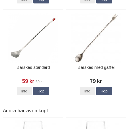
Barsked standard
Barsked med gaffel
59 kr
79 kr
69 kr
Info
Köp
Info
Köp
Andra har även köpt