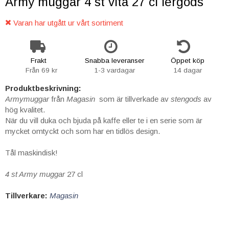
Army muggar 4 st vita 27 cl lergods
Varan har utgått ur vårt sortiment
Frakt
Snabba leveranser
Öppet köp
Från 69 kr
1-3 vardagar
14 dagar
Produktbeskrivning:
Armymuggar
från
Magasin
som är tillverkade av
stengods
av
hög kvalitet.
När du vill duka och bjuda på kaffe eller te i en serie som är
mycket omtyckt och som har en tidlös design.
Tål maskindisk!
4 st Army muggar
27 cl
Tillverkare:
Magasi
n