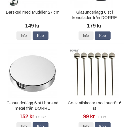
Barsked med Muddler 27 cm
Glasunderlägg 6 st i
konstläder från DORRE
149 kr
179 kr
Info
Köp
Info
Köp
Glasunderlägg 6 st i borstad
Cocktailskedar med sugrör 6
metal från DORRE
st
152 kr
99 kr
179 kr
119 kr
Info
Köp
Info
Köp