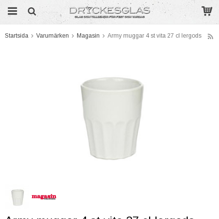
Startsida
Varumärken
Magasin
Army muggar 4 st vita 27 cl lergods
Produkten har blivit tillagd i varukorgen