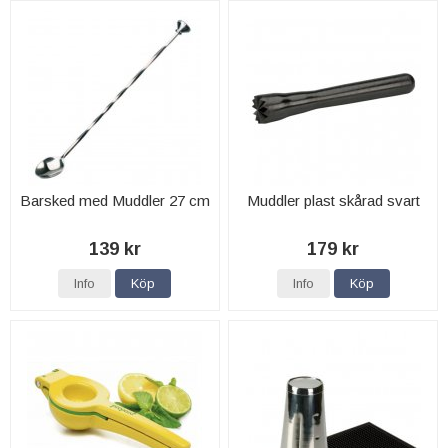
Barsked med Muddler 27 cm
Muddler plast skårad svart
139 kr
179 kr
Info
Köp
Info
Köp