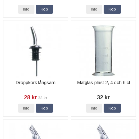
Info
Köp
Info
Köp
Droppkork långsam
Mätglas plast 2, 4 och 6 cl
28 kr
32 kr
33 kr
Info
Köp
Info
Köp