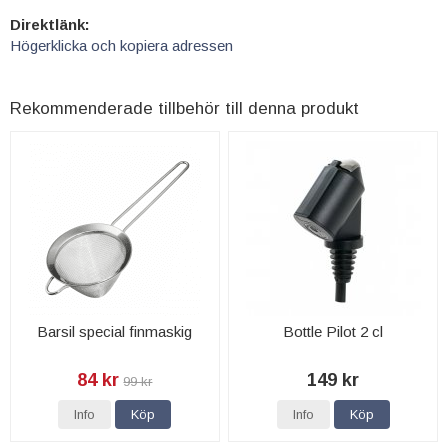
Direktlänk:
Högerklicka och kopiera adressen
Rekommenderade tillbehör till denna produkt
Barsil special finmaskig
Bottle Pilot 2 cl
84 kr
149 kr
99 kr
Info
Köp
Info
Köp