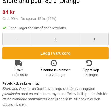
Store and pour 80 cl Orange
84 kr
Ord. 99 kr. Du sparar 15 kr (15%)
Finns i lager för omgående leverans
Lägg i varukorg
Frakt
Snabba leveranser
Öppet köp
Från 69 kr
1-3 vardagar
14 dagar
Produktbeskrivning:
Store and Pour
är en återförslutnings och återvinningsbar
plastflaska
med en enkel men mycket effektiv hällpip. Idealisk för
att ha blandade
drinkmixers
och juicer m.m. till
cocktails
och
drinkar
i baren.