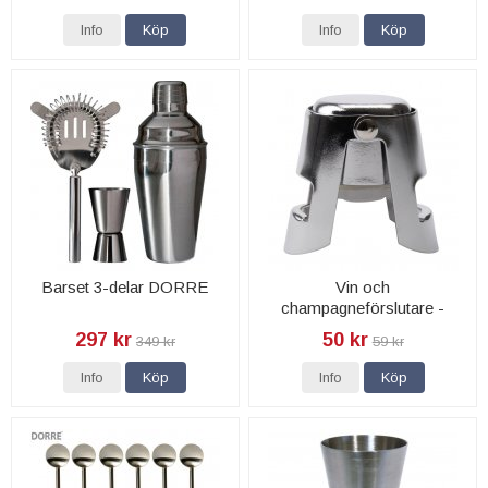
Info
Köp
Info
Köp
Barset 3-delar DORRE
Vin och
champagneförslutare -
Dorre
297 kr
50 kr
349 kr
59 kr
Info
Köp
Info
Köp