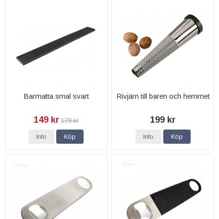
Barmatta smal svart
Rivjärn till baren och hemmet
149 kr
199 kr
179 kr
Info
Köp
Info
Köp