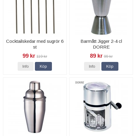
Cocktailskedar med sugrör 6
Barmått Jigger 2-4 cl
st
DORRE
99 kr
89 kr
119 kr
99 kr
Info
Köp
Info
Köp