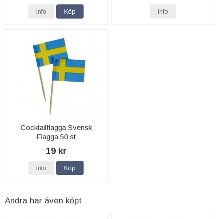
Info
Köp
Info
Cocktailflagga Svensk
Flagga 50 st
19 kr
Info
Köp
Andra har även köpt