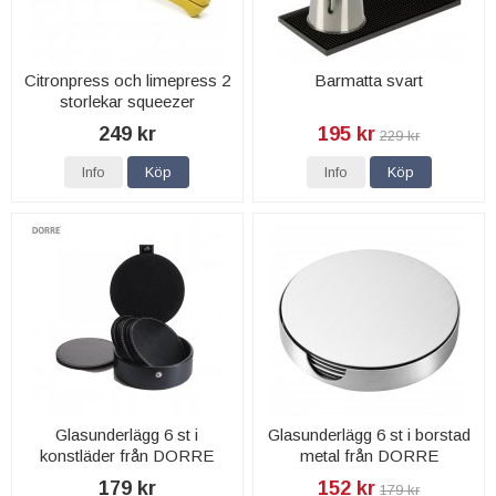
Citronpress och limepress 2
Barmatta svart
storlekar squeezer
249 kr
195 kr
229 kr
Info
Köp
Info
Köp
Glasunderlägg 6 st i
Glasunderlägg 6 st i borstad
konstläder från DORRE
metal från DORRE
179 kr
152 kr
179 kr