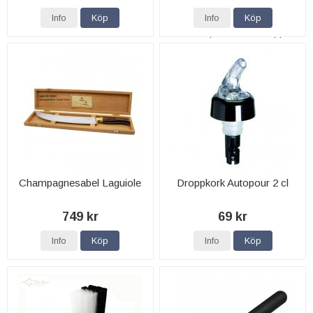
Info
Köp
Info
Köp
Champagnesabel Laguiole
Droppkork Autopour 2 cl
749 kr
69 kr
Info
Köp
Info
Köp