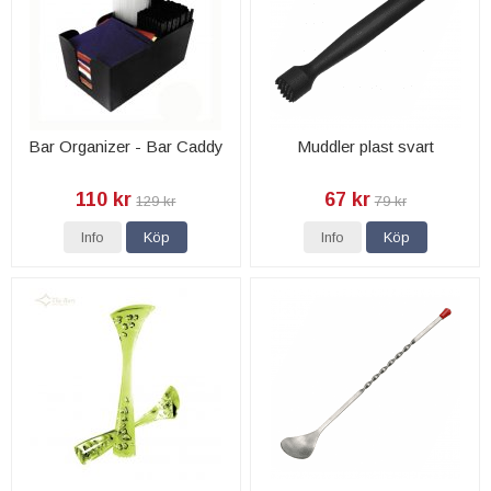
Bar Organizer - Bar Caddy
Muddler plast svart
110 kr
67 kr
129 kr
79 kr
Info
Köp
Info
Köp