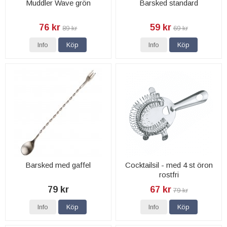
Muddler Wave grön
Barsked standard
76 kr
59 kr
89 kr
69 kr
Info
Köp
Info
Köp
Barsked med gaffel
Cocktailsil - med 4 st öron
rostfri
79 kr
67 kr
79 kr
Info
Köp
Info
Köp