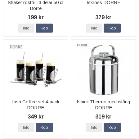
Shaker rostfri i 3 delar 50 cl
Iskross DORRE
Dorre
199 kr
379 kr
Info
Köp
Info
Köp
Irish Coffee set 4-pack
Ishink Thermo med istång
DORRE
DORRE
349 kr
319 kr
Info
Köp
Info
Köp