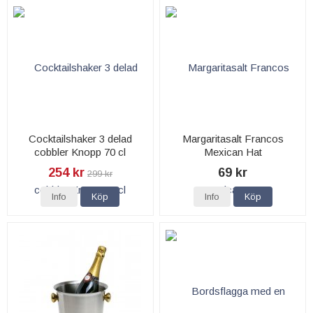
Cocktailshaker 3 delad
Margaritasalt Francos
cobbler Knopp 70 cl
Mexican Hat
254 kr
69 kr
299 kr
Info
Köp
Info
Köp