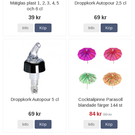
Mätglas plast 1, 2, 3, 4, 5
Droppkork Autopour 2,5 cl
och 6 cl
39 kr
69 kr
Info
Köp
Info
Köp
Droppkork Autopour 5 cl
Cocktailpinne Parasoll
blandade färger 144 st
69 kr
84 kr
99 kr
Info
Köp
Info
Köp