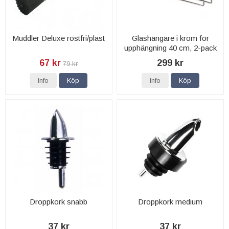
Muddler Deluxe rostfri/plast
Glashängare i krom för
upphängning 40 cm, 2-pack
67 kr
299 kr
79 kr
Info
Köp
Info
Köp
Droppkork snabb
Droppkork medium
37 kr
37 kr