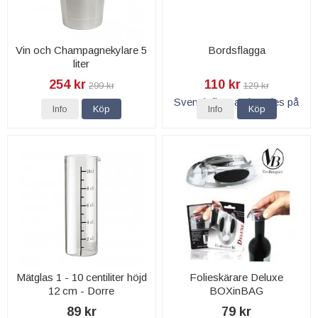
Vin och Champagnekylare 5
Bordsflagga
liter
254 kr
110 kr
299 kr
129 kr
Info
Köp
Info
Köp
Mätglas 1 - 10 centiliter höjd
Folieskärare Deluxe
12 cm - Dorre
BOXinBAG
89 kr
79 kr